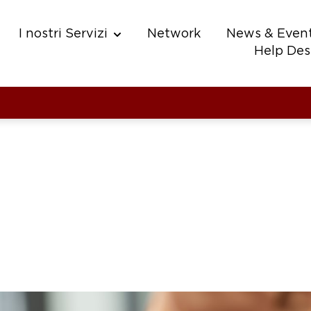
I nostri Servizi
Network
News & Event
w submenu for Chi Siamo
Show submenu for I nostri Servizi
Help Des