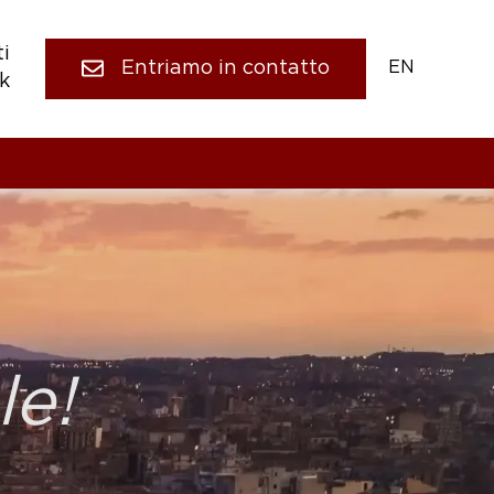
i
Entriamo in contatto
EN
k
le!