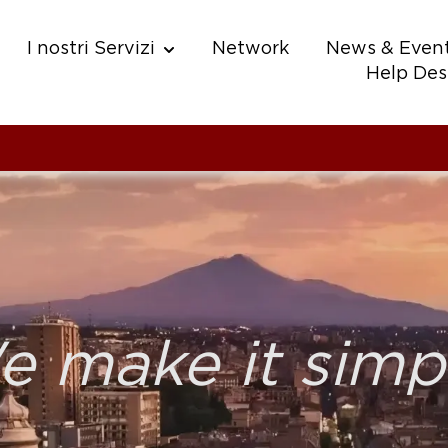
I nostri Servizi
Network
News & Event
w submenu for Chi Siamo
Show submenu for I nostri Servizi
Help Des
 make it simp