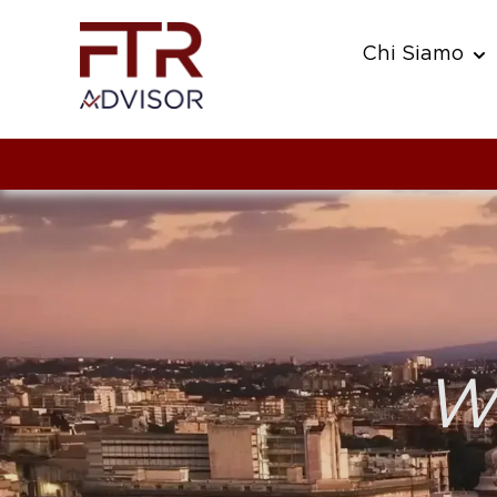
Chi Siamo
Sho
We