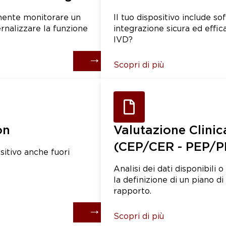
mente monitorare un
Il tuo dispositivo include s
ernalizzare la funzione
integrazione sicura ed effica
IVD?
→
Scopri di più
on
Valutazione Clinic
(CEP/CER - PEP/P
sitivo anche fuori
Analisi dei dati disponibili 
la definizione di un piano d
rapporto.
→
Scopri di più