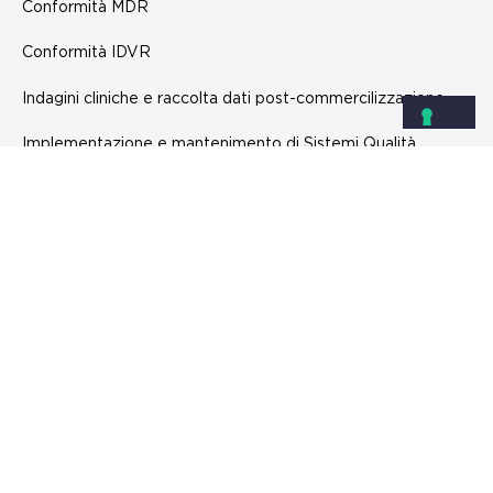
Conformità MDR
Conformità IDVR
Indagini cliniche e raccolta dati post-commercilizzazione
Implementazione e mantenimento di Sistemi Qualità
Software come Dispositivi Medici (SaMD)
NEWSLETTER
Nome
*
Cognome
*
Qualifica
*