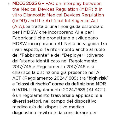
MDCG 2025‑6 –
FAQ on Interplay between
the Medical Devices Regulation (MDR) & In
vitro Diagnostic Medical Devices Regulation
(IVDR) and the Artificial Intelligence Act
(AIA).
Si tratta d
i una linea g
iuda e
ssenziale
per i MDSW che incorporano AI e per i
Fabbricanti che progettano e sviluppano
MDSW incorporando AI. Nella linea guida, tra
i vari asp
etti,
si fa riferimento anche al ruolo
del “Fabbricante” e del “Deployer” (diverso
dall’utente identificato nel Regolamento
2017/745 e Regolamento 2017/746 e
si
chiarisce la distinzione già presente nel AI
ACT (Regolamento 2024/1689) tra “
high-risk”
e “
classi di rischio”
come da definizione MDR
e IVDR.
Il Regolamento 2024/1689 (AI ACT)
è un regolamento trasversale applicabile a
diversi settori, nel campo del dispositivo
medico e/o del dispositivo medico
diagnostico in-vitro è da considerare per