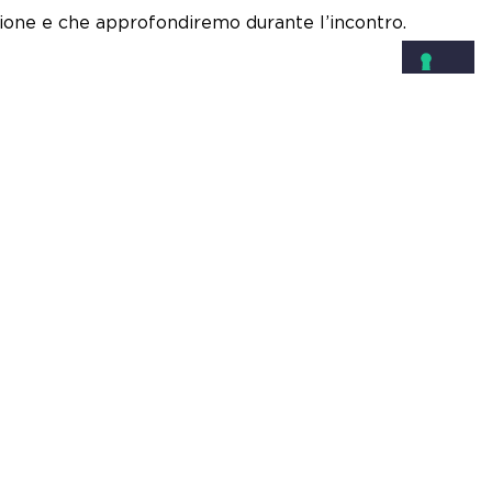
izione e che approfondiremo durante l’incontro.
NEWSLETTER
Nome
*
i post-
Cognome
*
nto di