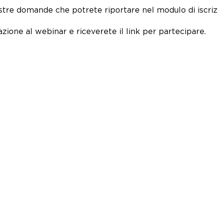
 vostre domande che potrete riportare nel modulo di iscr
azione
al webinar e riceverete il link per partecipare.
TTI
SERVIZI
sor
S.r.l.
Conformità MDR
867300872
Conformità IDVR
a Francesco Riso, 12 – Catania
Indagini cliniche e raccolta dat
commercilizzazione
@ftradvisor.com
Implementazione e mantenime