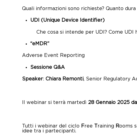
Quali informazioni sono richieste? Quanto dura 
UDI (Unique Device Identifier)
Che cosa si intende per UDI? Come UDI ha
“eMDR”
Adverse Event Reporting
Sessione Q&A
Speaker
:
Chiara Remonti
, Senior Regulatory A
Il webinar si terrà martedì
28 Gennaio 2025 dall
Tutti i webinar del ciclo
F
ree
T
raining
R
ooms s
idee tra i partecipanti.