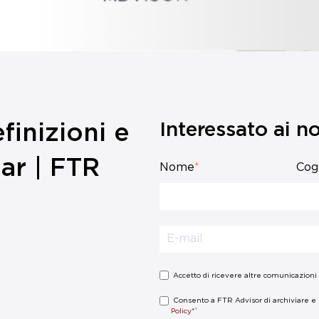
Interessato ai nos
finizioni e
ar | FTR
Nome
*
Co
Accetto di ricevere altre comunicazioni
Consento a FTR Advisor di archiviare e e
*
Policy
*