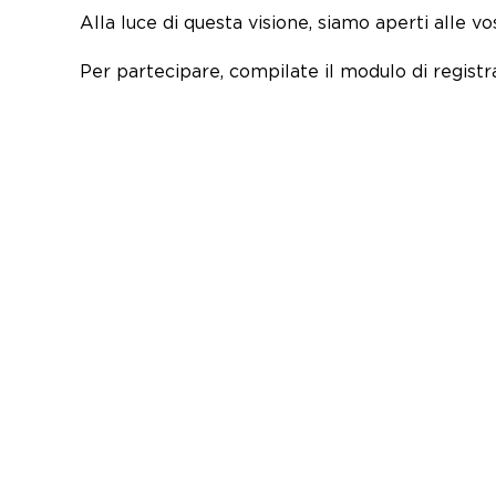
Alla luce di questa visione, siamo aperti alle
Per partecipare, compilate il modulo di registr
Vi aspettiamo!
CONTA
FTR Advi
P.IVA:
05
Studio Consulenza e Formazione con
Sede
: Vi
oltre 20 anni di esperienza.
(Italia)
Mail:
info