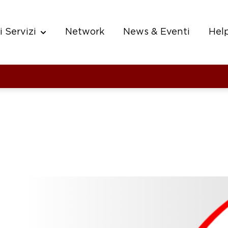
i Servizi
Network
News & Eventi
Hel
 for Chi Siamo
Show submenu for I nostri Servizi