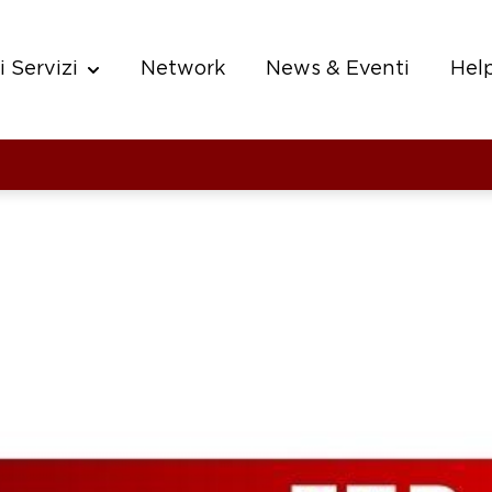
i Servizi
Network
News & Eventi
Hel
 for Chi Siamo
Show submenu for I nostri Servizi