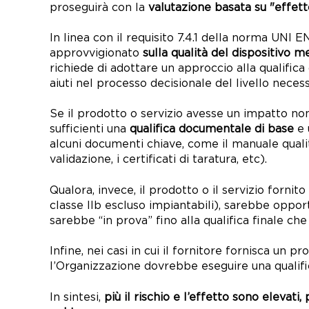
proseguirà con la
valutazione basata su "effetto
In linea con il requisito 7.4.1 della norma UNI 
approvvigionato
sulla qualità del dispositivo m
richiede di adottare un approccio alla qualifica 
aiuti nel processo decisionale del livello neces
S
e il prodotto o servizio avesse un impatto non
sufficienti una
qualifica documentale di base
e 
alcuni documenti chiave, come il manuale qualità
validazione, i certificati di taratura, etc).
Qualora, invece, il prodotto o il s
ervizio fornito
classe IIb escluso impiantabili), sarebbe opportu
sarebbe “in prova” fino alla qualifica finale che
Infine, nei casi in cui il fornitore fornisca un pr
l’Organizzazione dovrebbe eseguire una qualif
In sintesi,
più il rischio e l’effetto sono elevati,