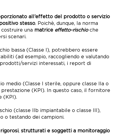
oporzionato
all’effetto del prodotto o servizio
spositivo stesso
. Poichè, dunque, la norma
costruire una
matrice
effetto-rischio
che
rsi scenari.
ischio bassa (Classe I), potrebbero essere
t
abiliti (a
d esempio, raccogliendo e valutando
odotti/servizi interessati, i report di
chio medio (Classe I sterile, oppure classe IIa o
 prestazione (KPI). In questo caso, il fornitore
e (KPI).
ischio (classe IIb impiantabile o classe III),
o o testando dei campioni.
 rigorosi
,
strutturati e soggetti a monitoraggio