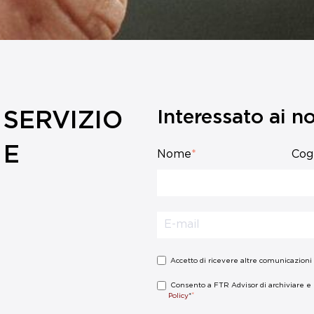
Interessato ai nos
 SERVIZIO
 E
Nome
*
Co
Accetto di ricevere altre comunicazioni
Consento a FTR Advisor di archiviare e e
*
Policy
*