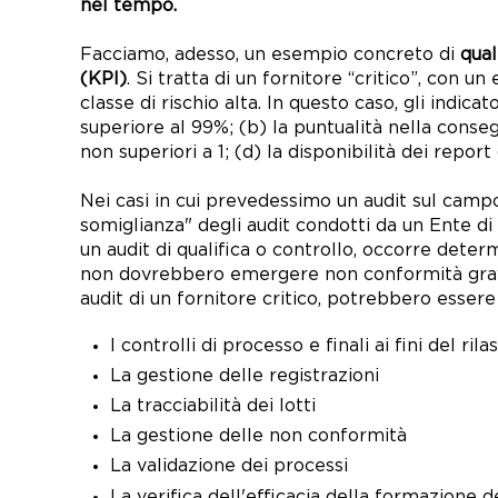
nel tempo.
Facciamo, adesso, un esempio concreto di
qual
(KPI)
. Si tratta di un fornitore “critico”, con u
classe di rischio alta. In questo caso, gli indic
superiore al 99%; (b) la puntualità nella conseg
non superiori a 1; (d) la disponibilità dei repor
Nei casi in cui prevedessimo un audit sul camp
somiglianza" degli audit condotti da un Ente di C
un audit di qualifica o controllo, occorre determ
non dovrebbero emergere non conformità gravi 
audit di un fornitore critico, potrebbero essere i
I controlli di processo e finali ai fini del rila
La gestione delle registrazioni
La tracciabilità dei lotti
La gestione delle non conformità
La validazione dei processi
La verifica dell'efficacia della formazione 