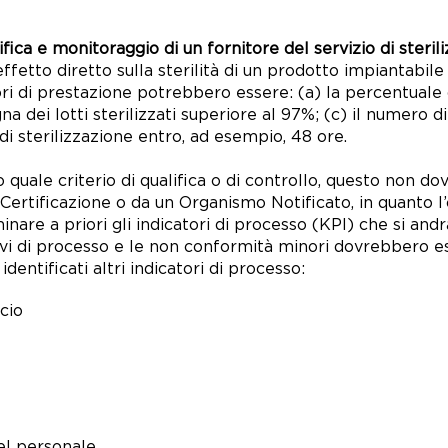
ifica e monitoraggio di un fornitore del servizio di steril
n effetto diretto sulla sterilità di un prodotto impiantabi
atori di prestazione potrebbero essere: (a) la percentuale 
na dei lotti sterilizzati superiore al 97%; (c) il numero 
t di sterilizzazione entro, ad esempio, 48 ore.
o quale criterio di qualifica o di controllo, questo non
ertificazione o da un Organismo Notificato, in quanto l’og
inare a priori gli indicatori di processo (KPI) che si andr
di processo e le non conformità minori dovrebbero esse
dentificati altri indicatori di processo:
scio
del personale