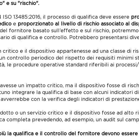
" e su "rischio".
EN ISO 13485:2016, il processo di qualifica deve essere
pr
edico
e
proporzionato
al livello di rischio associato al di
del fornitore basato sull’effetto e sul rischio, p
otremmo
sario
d
i qualifica e controllo. Potrebbero presentarsi dive
 critico e il dispositivo appartenesse ad una classe di r
un controllo periodico del rispetto dei requisiti minimi s
, le procedure operative standard riferibili ai processi/pr
 avesse un impatto critico, m
a il dispositivo fosse di ris
no integrare la qualifica di base con alcuni indicatori di
 avverrebbe con la verifica degli indicatori di prestazion
odotto o un servizio critico e il dispositivo fosse ad alto r
ica completa prevedendo, ad esempio, un audit sul camp
 più la qualifica e il controllo del fornitore devono essere